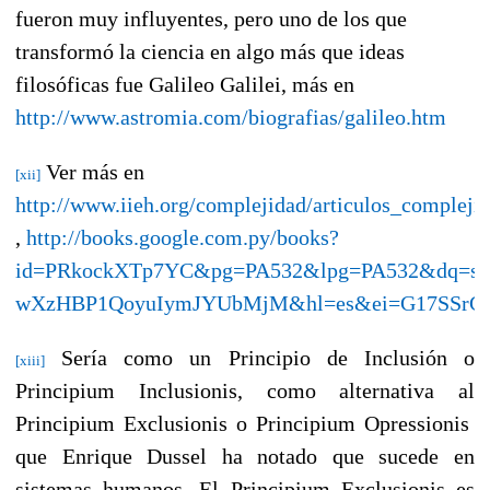
fueron muy influyentes, pero uno de los que
transformó la ciencia en algo más que ideas
filosóficas fue Galileo Galilei, más en
http://www.astromia.com/biografias/galileo.htm
Ver más en
[xii]
http://www.iieh.org/complejidad/articulos_compleji
,
http://books.google.com.py/books?
id=PRkockXTp7YC&pg=PA532&lpg=PA532&dq=sis
wXzHBP1QoyuIymJYUbMjM&hl=es&ei=G17SSrG_M
Sería como un Principio de Inclusión o
[xiii]
Principium Inclusionis, como alternativa al
Principium Exclusionis o Principium Opressionis
que Enrique Dussel ha notado que sucede en
sistemas humanos. El Principium Exclusionis es