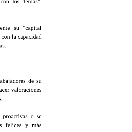
 con los demás",
ente su "capital
s con la capacidad
as.
rabajadores de su
hacer valoraciones
s.
s proactivas o se
ás felices y más