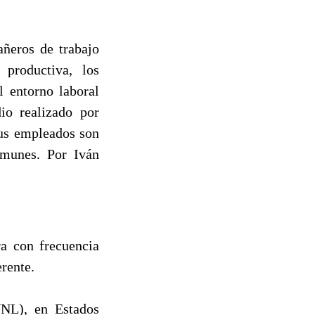
ñeros de trabajo
 productiva, los
l entorno laboral
io realizado por
sus empleados son
omunes. Por Iván
ra con frecuencia
erente.
UNL), en Estados