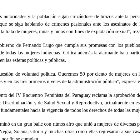
s autoridades y la población sigan cruzándose de brazos ante la persis
 que se siga hablando de crímenes pasionales ante los asesinatos de 
e la trata de mujeres, niñas y niños con fines de explotación sexual", re
obierno de Fernando Lugo que cumpla sus promesas con los pueblos
de todas las mujeres indígenas. Critica además la alarmante baja part
n las esferas políticas y públicas.
uestión de voluntad política. Queremos 50 por ciento de mujeres en lo
os y en los tres primeros niveles de la administración pública", expresa 
nto del IV Encuentro Feminista del Paraguay reclama la aprobación d
Discriminación y de Salud Sexual y Reproductiva, actualmente en es
fundamentales hacia la vigencia de todos los derechos de todas las muj
lminó en un gran baile con ritmos afro que unió a mujeres de diversas p
. Negra, Solana, Gloria y muchas otras como ellas regresaron a sus ca
 por fin se cumplan.