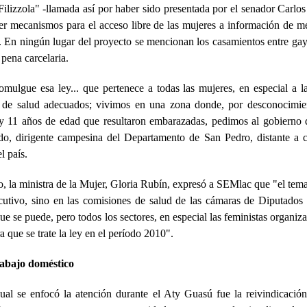
lizzola" -llamada así por haber sido presentada por el senador Carlos 
cer mecanismos para el acceso libre de las mujeres a información de m
. En ningún lugar del proyecto se mencionan los casamientos entre gay
pena carcelaria.
ulgue esa ley... que pertenece a todas las mujeres, en especial a 
s de salud adecuados; vivimos en una zona donde, por desconocimie
y 11 años de edad que resultaron embarazadas, pedimos al gobierno 
, dirigente campesina del Departamento de San Pedro, distante a c
l país.
 la ministra de la Mujer, Gloria Rubín, expresó a SEMlac que "el tema 
utivo, sino en las comisiones de salud de las cámaras de Diputados
e se puede, pero todos los sectores, en especial las feministas organi
a que se trate la ley en el período 2010".
rabajo doméstico
ual se enfocó la atención durante el Aty Guasú fue la reivindicació