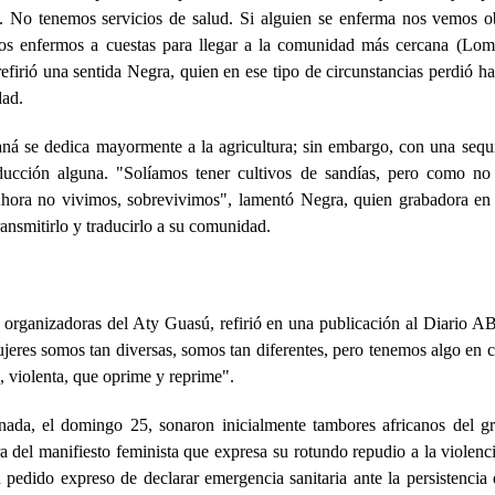
 No tenemos servicios de salud. Si alguien se enferma nos vemos o
ros enfermos a cuestas para llegar a la comunidad más cercana (Loma
refirió una sentida Negra, quien en ese tipo de circunstancias perdió h
dad.
á se dedica mayormente a la agricultura; sin embargo, con una sequ
ucción alguna. "Solíamos tener cultivos de sandías, pero como no 
 Ahora no vivimos, sobrevivimos", lamentó Negra, quien grabadora en
ransmitirlo y traducirlo a su comunidad.
 organizadoras del Aty Guasú, refirió en una publicación al Diario 
ujeres somos tan diversas, somos tan diferentes, pero tenemos algo en
, violenta, que oprime y reprime".
ornada, el domingo 25, sonaron inicialmente tambores africanos del
ra del manifiesto feminista que expresa su rotundo repudio a la violenc
pedido expreso de declarar emergencia sanitaria ante la persistencia 