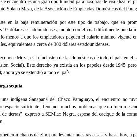
ste encuentro es una gran oportunidad para nosotras de visualizar el 
entó Solana Meza, de la Asociación de Empleadas Domésticas del Para
iste en la baja remuneración por este tipo de trabajo, que en pro
s 97 dólares estadounidenses, monto con el cual difícilmente pueda m
 lo menos a que los empleadores paguen el salario mínimo vigente e
íes, equivalentes a cerca de 300 dólares estadounidenses.
econoce Meza, es la inclusión de las domésticas de todo el país en el se
isión Social). Este derecho ya existía en los papeles desde 1945, per
l; ahora ya se extendió a todo el país.
arga sequía
 una indígena Sanapaná del Chaco Paraguayo, el encuentro no tuvo
ron espacio suficiente. Tenemos muchos problemas que no fueron escu
al de tierras", expresó a SEMlac Negra, esposa del cacique de la com
n.
etieron chapas de zinc para levantar nuestras casas, y hasta hoy, a p