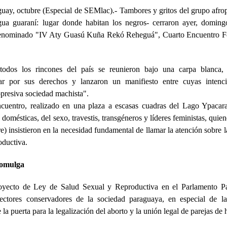
guay, octubre (Especial de SEMlac).- Tambores y gritos del grupo af
gua guaraní: lugar donde habitan los negros- cerraron ayer, doming
denominado "IV Aty Guasú Kuña Rekó Reheguá", Cuarto Encuentro Fe
todos los rincones del país se reunieron bajo una carpa blanca,
r por sus derechos y lanzaron un manifiesto entre cuyas intenci
opresiva sociedad machista".
ncuentro, realizado en una plaza a escasas cuadras del Lago Ypacara
 domésticas, del sexo, travestis, transgéneros y líderes feministas, quien
e) insistieron en la necesidad fundamental de llamar la atención sobre 
oductiva.
romulga
royecto de Ley de Salud Sexual y Reproductiva en el Parlamento 
sectores conservadores de la sociedad paraguaya, en especial de la 
 la puerta para la legalización del aborto y la unión legal de parejas d